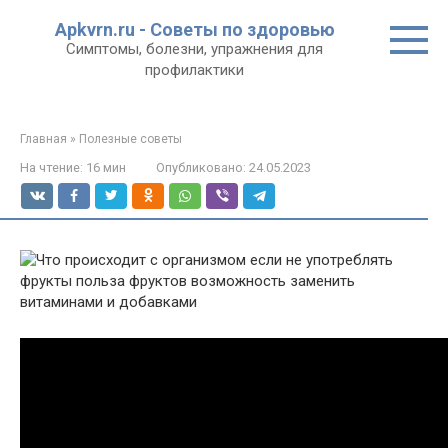
Перейти
Apkvrn.ru - Советы по здоровью
к
Симптомы, болезни, упражнения для
контенту
профилактики
Главная
»
Полезные советы
На чтение:
16 мин
Опубликовано:
24.05.2023