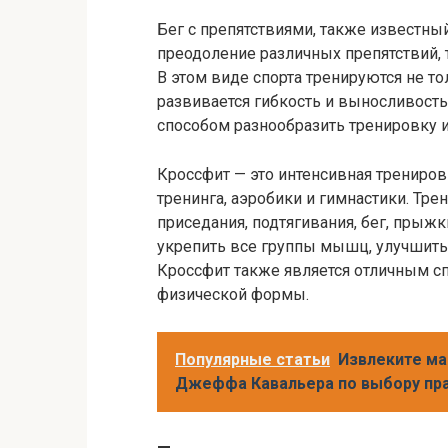
Бег с препятствиями, также известный
преодоление различных препятствий, 
В этом виде спорта тренируются не тол
развивается гибкость и выносливость
способом разнообразить тренировку 
Кроссфит — это интенсивная трениров
тренинга, аэробики и гимнастики. Тр
приседания, подтягивания, бег, прыжк
укрепить все группы мышц, улучшить
Кроссфит также является отличным с
физической формы.
Популярные статьи
Извлеките ма
Джеффа Кавальера по выбору пра