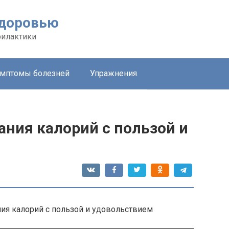
здоровью
филактики
мптомы болезней
Упражнения
ания калорий с пользой и