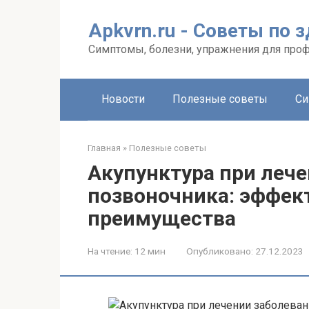
Перейти
к
Apkvrn.ru - Советы по 
контенту
Симптомы, болезни, упражнения для про
Новости
Полезные советы
Си
Главная
»
Полезные советы
Акупунктура при леч
позвоночника: эффек
преимущества
На чтение:
12 мин
Опубликовано:
27.12.2023