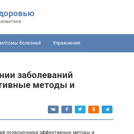
здоровью
филактики
мптомы болезней
Упражнения
ении заболеваний
тивные методы и