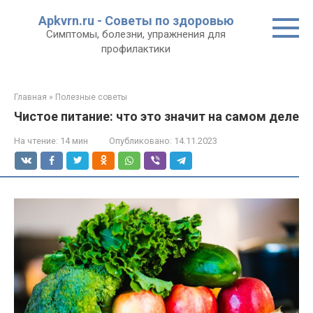
Перейти
Apkvrn.ru - Советы по здоровью
к
Симптомы, болезни, упражнения для
контенту
профилактики
Главная
»
Полезные советы
Чистое питание: что это значит на самом деле
На чтение:
14 мин
Опубликовано:
14.11.2023