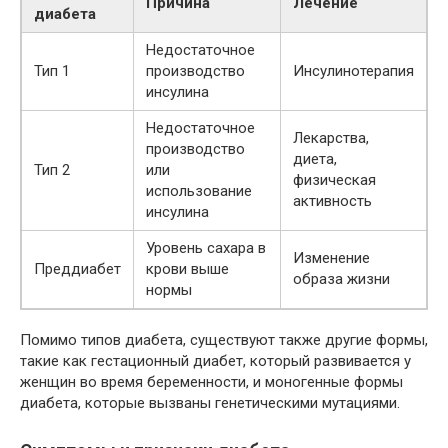
Причина
Лечение
диабета
Недостаточное
Тип 1
производство
Инсулинотерапия
инсулина
Недостаточное
Лекарства,
производство
диета,
Тип 2
или
физическая
использование
активность
инсулина
Уровень сахара в
Изменение
Преддиабет
крови выше
образа жизни
нормы
Помимо типов диабета, существуют также другие формы,
такие как гестационный диабет, который развивается у
женщин во время беременности, и моногенные формы
диабета, которые вызваны генетическими мутациями.