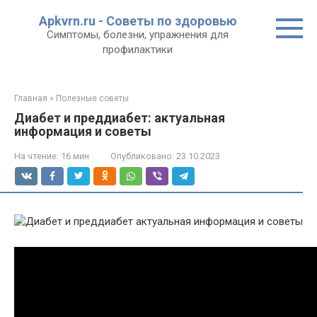
Перейти
Apkvrn.ru - Советы по здоровью
к
Симптомы, болезни, упражнения для
контенту
профилактики
Главная
»
Полезные советы
Диабет и преддиабет: актуальная
информация и советы
На чтение:
16 мин
Опубликовано:
23.10.2023