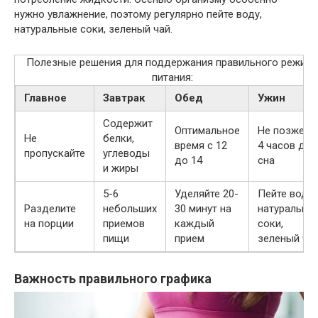
нужно увлажнение, поэтому регулярно пейте воду,
натуральные соки, зеленый чай.
Полезные решения для поддержания правильного режим
питания:
Главное
Завтрак
Обед
Ужин
Содержит
Оптимальное
Не позже 3-
Не
белки,
время с 12
4 часов до
пропускайте
углеводы
до 14
сна
и жиры
5-6
Уделяйте 20-
Пейте воду,
Разделите
небольших
30 минут на
натуральны
на порции
приемов
каждый
соки,
пищи
прием
зеленый ча
Важность правильного графика