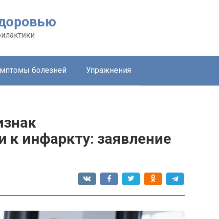
здоровью
филактики
мптомы болезней
Упражнения
изнак
 к инфаркту: заявление