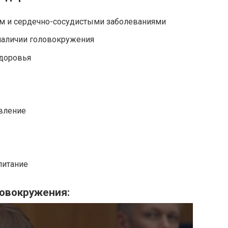
м и сердечно-сосудистыми заболеваниями
 наличии головокружения
здоровья
вление
питание
ловокружения: