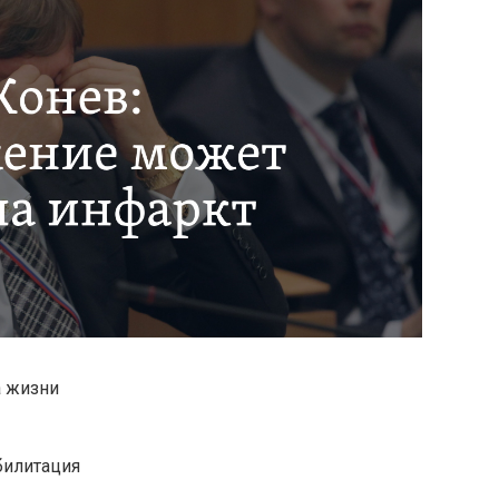
а жизни
билитация