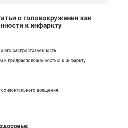
атьи о головокружении как
нности к инфаркту
и его распространенность
м и предрасположенностью к инфаркту
горизонтального вращения
здоровье: