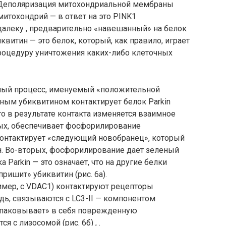
. Деполяризация митохондриальной мембраны
итохондрий — в ответ на это PINK1
алеку , предварительно «навешанный» на белок
итин — это белок, который, как правило, играет
процедуру уничтожения каких-либо клеточных
ный процесс, именуемый «положительной
ным убиквитином контактирует белок Parkin
го в результате контакта изменяется взаимное
ых, обеспечивает фосфорилирование
м контактирует «следующий новобранец», который
. Во-вторых, фосфорилирование дает зеленый
 Parkin — это означает, что на другие белки
ишит» убиквитин (рис. 6а).
мер, с VDAC1) контактируют рецепторы
едь, связываются с LC3-II — компонентом
апаковывает» в себя поврежденную
 с лизосомой (рис. 6б) , .