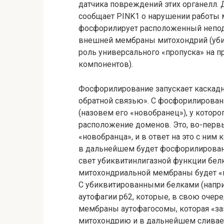
датчика повреждений этих органелл
сообщает PINK1 о нарушении работы м
фосфорилирует расположенный непод
внешней мембраны митохондрий (убикв
роль универсального «пропуска» на 
компонентов).
Фосфорилирование запускает каскад
обратной связью». С фосфорилирован
(назовем его «новобранец»), у которо
расположение доменов. Это, во-перв
«новобранца», и в ответ на это с ни
в дальнейшем будет фосфорилирован
свет убиквитинлигазной функции белка
митохондриальной мембраны будет «пр
С убиквитированными белками (напри
аутофагии p62, которые, в свою очер
мембраны аутофагосомы, которая «з
митохондрию и в дальнейшем сливается