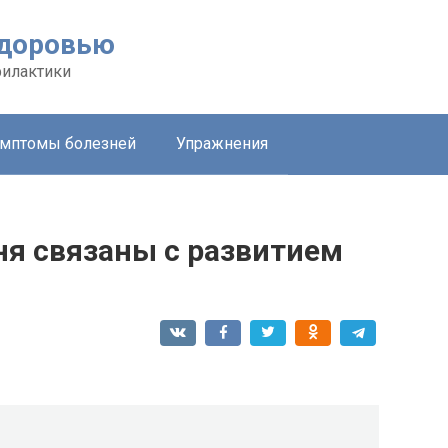
здоровью
филактики
мптомы болезней
Упражнения
я связаны с развитием