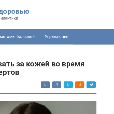
здоровью
филактики
мптомы болезней
Упражнения
ать за кожей во время
ертов