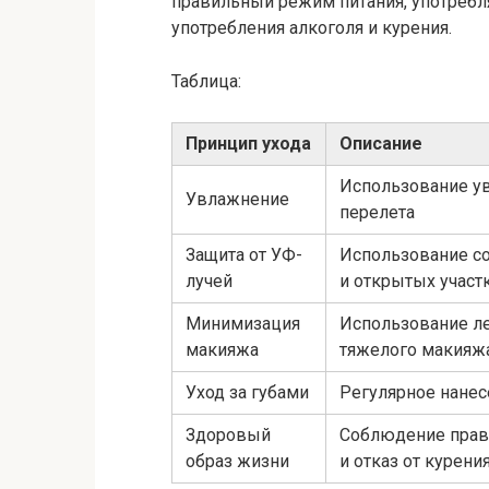
правильный режим питания, употребля
употребления алкоголя и курения.
Таблица:
Принцип ухода
Описание
Использование у
Увлажнение
перелета
Защита от УФ-
Использование с
лучей
и открытых участк
Минимизация
Использование ле
макияжа
тяжелого макияж
Уход за губами
Регулярное нанес
Здоровый
Соблюдение прави
образ жизни
и отказ от курени