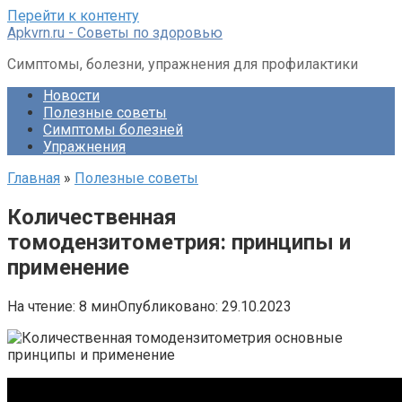
Перейти к контенту
Apkvrn.ru - Советы по здоровью
Симптомы, болезни, упражнения для профилактики
Новости
Полезные советы
Симптомы болезней
Упражнения
Главная
»
Полезные советы
Количественная
томодензитометрия: принципы и
применение
На чтение:
8 мин
Опубликовано:
29.10.2023