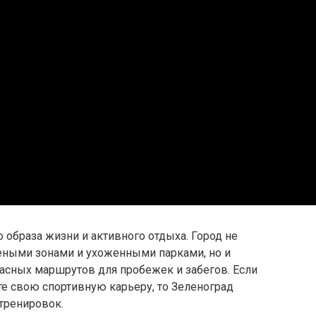
 образа жизни и активного отдыха. Город не
еными зонами и ухоженными парками, но и
асных маршрутов для пробежек и забегов. Если
те свою спортивную карьеру, то Зеленоград
тренировок.