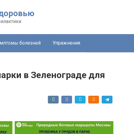
здоровью
филактики
мптомы болезней
Упражнения
арки в Зеленограде для