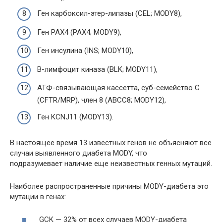
Ген карбоксил-этер-липазы (CEL; MODY8),
Ген PAX4 (PAX4; MODY9),
Ген инсулина (INS; MODY10),
B-лимфоцит киназа (BLK; MODY11),
АТФ-связывающая кассетта, суб-семейство C
(CFTR/MRP), член 8 (ABCC8; MODY12),
Ген KCNJ11 (MODY13).
В настоящее время 13 известных генов не объясняют все
случаи выявленного диабета MODY, что
подразумевает наличие еще неизвестных генных мутаций.
Наиболее распространенные причины MODY-диабета это
мутации в генах:
GCK — 32% от всех случаев MODY-диабета