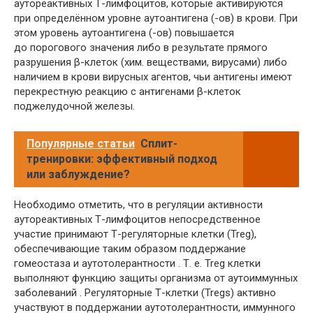
аутореактивных Т-лимфоцитов, которые активируются
при определённом уровне аутоантигена (-ов) в крови. При
этом уровень аутоантигена (-ов) повышается
до порогового значения либо в результате прямого
разрушения β-клеток (хим. веществами, вирусами) либо
наличием в крови вирусных агентов, чьи антигены имеют
перекрестную реакцию с антигенами β-клеток
поджелудочной железы.
Популярные статьи
Сплит-
тренировки: эффективный подход
или заблуждение?
Необходимо отметить, что в регуляции активности
аутореактивных Т-лимфоцитов непосредственное
участие принимают Т-регуляторные клетки (Treg),
обеспечивающие таким образом поддержание
гомеостаза и аутотолерантности . Т. е. Treg клетки
выполняют функцию защиты организма от аутоиммунных
заболеваний . Регуляторные Т-клетки (Tregs) активно
участвуют в поддержании аутотолерантности, иммунного