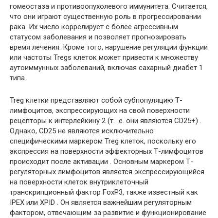
гомеостаза и противоопухолевого иммунитета. Считается,
что они играют существенную роль в прогрессировании
рака. Их число коррелирует с более агрессивным
статусом заболевания и позволяет прогнозировать
время лечения. Кроме того, нарушение регуляции функции
или частоты Tregs клеток может привести к множеству
аутоиммунных заболеваний, включая сахарный диабет 1
типа.
Treg клетки представляют собой субпопуляцию Т-
лимфоцитов, экспрессирующих на свой поверхности
рецепторы к интерлейкину 2 (т. е. они являются CD25+) .
Однако, CD25 не являются исключительно
специфическими маркером Treg клеток, поскольку его
экспрессия на поверхности эффекторных Т-лимфоцитов
происходит после активации . Основным маркером Т-
регуляторных лимфоцитов является экспрессирующийся
на поверхности клеток внутриклеточный
транскрипционный фактор FoxP3, также известный как
IPEX или XPID . Он является важнейшим регуляторным
фактором, отвечающим за развитие и функционирование