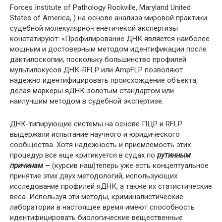
Forces Institute of Pathology Rockville, Maryland United
States of America, ) на основе анализа мировой практики
судебной молекулярно-генетичекой экспертизы
констатируют: «Профилирование ДНК является наиболее
мощным и достоверным методом идентификации после
дактилоскопии, поскольку большинство профилей
мультилокусов ДНК-RFLP или AmpFLP позволяют
надежно идентифицировать происхождение объекта,
делая маркеры яДНК золотым стандартом или
наилучшим методом в судебной экспертизе.
ДНК-типирующие системы на основе ПЦР и RFLP
выдержали испытание научного и юридического
сообщества. Хотя надежность и приемлемость этих
процедур все еще критикуется в судах по
рутинным
причинам
–
(курсив наш)теперь уже есть концептуальное
принятие этих двух методологий, использующих
исследование профилей яДНК, а также их статистические
веса. Используя эти методы, криминалистические
лаборатории в настоящее время имеют способность
идентифицировать биологические вещественные