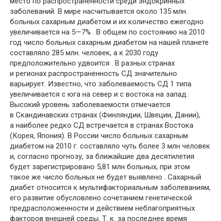
место по распространенности среди эндокринных
заболеваний. В мире насчитывается около 135 млн.
больных сахарным диабетом и их количество ежегодно
увеличивается на 5—7% . В общем по состоянию на 2010
год число больных сахарным диабетом на нашей планете
составляло 285 млн. человек, а к 2030 году
предположительно удвоится . В разных странах
и регионах распространенность СД значительно
варьирует. Известно, что заболеваемость СД 1 типа
увеличивается с юга на север и с востока на запад.
Высокий уровень заболеваемости отмечается
в Скандинавских странах (Финляндии, Швеции, Дании),
а наиболее редко СД встречается в странах Востока
(Корея, Япония). В России число больных сахарным
диабетом на 2010 г. составляло чуть более 3 млн человек
и, согласно прогнозу, за ближайшие два десятилетия
будет зарегистрировано 5,81 млн больных, при этом
такое же число больных не будет выявлено . Сахарный
диабет относится к мультифакториальным заболеваниям,
его развитие обусловлено сочетанием генетической
предрасположенности и действием неблагоприятных
факторов внешней среды. Т. к. за последнее время