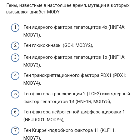
Гены, известные в настоящее время, мутации в которых
вызывают диабет MODY:
Ген ядерного фактора гепатоцитов 4α (HNF4A;
MODY1),
Ген глюкокиназы (GCK; MODY2),
Ген ядерного фактора гепатоцитов 1α (HNF1A;
MODY3),
Ген транскриптационного фактора PDX1 (PDX1;
MODY4),
Ген фактора транскрипции 2 (TCF2) или ядерный
фактор гепатоцитов 1β (HNF1B; MODY5),
Ген фактора нейрогенной дифференцировки 1
(NEUROD1; MODY6),
Ген Kruppel-подобного фактора 11 (KLF11;
MODY7),