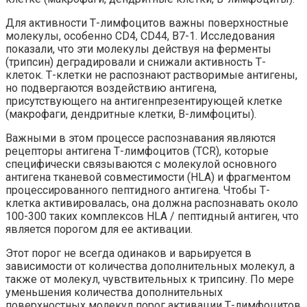
Для активности Т-лимфоцитов важны поверхностные
молекулы, особенно CD4, CD44, B7-1. Исследования
показали, что эти молекулы действуя на ферменты
(трипсин) деградировали и снижали активность Т-
клеток. Т-клетки не распознают растворимые антигены,
но подвергаются воздействию антигена,
присутствующего на антигенпрезентирующей клетке
(макрофаги, дендритные клетки, В-лимфоциты).
Важными в этом процессе распознавания являются
рецепторы антигена Т-лимфоцитов (TCR), которые
специфически связываются с молекулой основного
антигена тканевой совместимости (HLA) и фрагментом
процессированного пептидного антигена. Чтобы Т-
клетка активировалась, она должна распознавать около
100-300 таких комплексов HLA / пептидный антиген, что
является порогом для ее активации.
Этот порог не всегда одинаков и варьируется в
зависимости от количества дополнительных молекул, а
также от молекул, чувствительных к трипсину. По мере
уменьшения количества дополнительных
поверхностных молекул порог активации Т-лимфоцитов