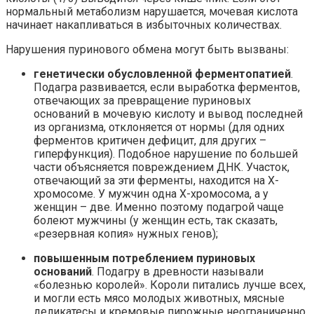
нормальный метаболизм нарушается, мочевая кислота
начинает накапливаться в избыточных количествах.
Нарушения пуринового обмена могут быть вызваны:
генетически обусловленной ферментопатией
.
Подагра развивается, если выработка ферментов,
отвечающих за превращение пуриновых
оснований в мочевую кислоту и вывод последней
из организма, отклоняется от нормы (для одних
ферментов критичен дефицит, для других –
гиперфункция). Подобное нарушение по большей
части объясняется повреждением ДНК. Участок,
отвечающий за эти ферменты, находится на X-
хромосоме. У мужчин одна X-хромосома, а у
женщин – две. Именно поэтому подагрой чаще
болеют мужчины (у женщин есть, так сказать,
«резервная копия» нужных генов);
повышенным потреблением пуриновых
оснований
. Подагру в древности называли
«болезнью королей». Короли питались лучше всех,
и могли есть мясо молодых животных, мясные
деликатесы и кремовые пирожные неограниченно