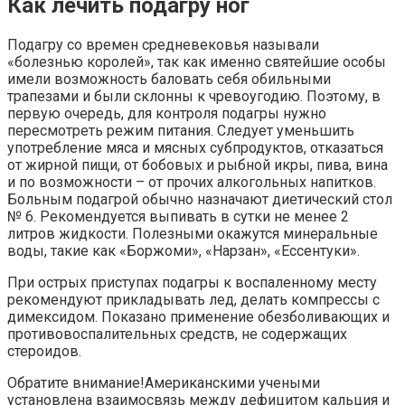
Как лечить подагру ног
Подагру со времен средневековья называли
«болезнью королей», так как именно святейшие особы
имели возможность баловать себя обильными
трапезами и были склонны к чревоугодию. Поэтому, в
первую очередь, для контроля подагры нужно
пересмотреть режим питания. Следует уменьшить
употребление мяса и мясных субпродуктов, отказаться
от жирной пищи, от бобовых и рыбной икры, пива, вина
и по возможности – от прочих алкогольных напитков.
Больным подагрой обычно назначают диетический стол
№ 6. Рекомендуется выпивать в сутки не менее 2
литров жидкости. Полезными окажутся минеральные
воды, такие как «Боржоми», «Нарзан», «Ессентуки».
При острых приступах подагры к воспаленному месту
рекомендуют прикладывать лед, делать компрессы с
димексидом. Показано применение обезболивающих и
противовоспалительных средств, не содержащих
стероидов.
Обратите внимание!Американскими учеными
установлена взаимосвязь между дефицитом кальция и