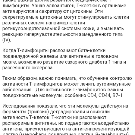
лимфоциты. Узнав аллоантиген, Т-клетки в организме
активируются и секретируют цитокины. Эти
секретируемые цитокины могут стимулировать клетки
различных систем, например клетки
ретикулоэндотелиальной системы кожи, и вызывать
реакцию гиперчувствительности замедленного типа
(IV).
Когда Т-лимфоциты распознают бета-клетки
поджелудочной железы или антигены в головном
мозге, возможно развитие сахарного диабета 1 типа и
рассеянного склероза
Таким образом, важно понимать, что обучение контролю
активности Т-лимфоцитов может лечить аутоиммунные
заболевания. . Для активности Т-лимфоцитов важны
поверхностные молекулы, особенно CD4, CD44, B7-1
Исследования показали, что эти молекулы действуя на
ферменты (трипсин) деградировали и снижали
активность Т-клеток. Т-клетки не распознают
растворимые антигены, но подвергаются воздействию
антигена, присутствующего на антигенпрезентирующей
клетке (макрофаги, дендритные клетки, В-лимфоциты).