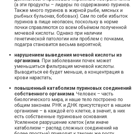
(а эти продукты – лидеры по содержанию пуринов.
Также много пуринов в жирной рыбе, мясных и
рыбных бульонах, бобовых). Сам по себе избыток
пуринов в пище неопасен, поскольку в норме
почки справляются со всем объёмом полученной
мочевой кислоты. Однако при наличии
генетической патологии или проблем с почками,
подагра становится весьма вероятной;
нарушением выведения мочевой кислоты из
организма
. При заболевании почек может
уменьшиться фильтрация мочевой кислоты.
Выводиться её будет меньше, а концентрация в
крови нарастать;
повышенный катаболизм пуриновых соединений
собственного организма
. Человек – часть
биологического мира, и наше тело построено по
общим законам. РНК и ДНК присутствуют в нашем
организме – в каждой его клетке, а значит, в них
есть собственные пуриновые основания.
Усиленное разрушение клеток (или иначе
катаболизм – распад сложных соединений на
более простые) приводит к такому же росту