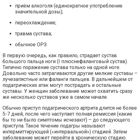
приём алкоголя (единократное употребление
значительной дозы);
переохлаждение;
травма сустава;
обычное ОРЗ.
В первую очередь, как правило, страдает сустав
большого пальца ноги (I плюснефаланговый сустав).
Типично поражение сустава только на одной ноге.
Довольно часто затрагиваются другие мелкие суставы –
лучезапястные или фаланги пальцев. В дальнейшем от
подагрических атак могут пострадать и остальные
суставы. У женщин заболевание может охватить сразу
же несколько суставов уже в самом начале.
Обычно приступ подагрического артрита длится не более
5-7 дней, после чего наступает полная ремиссия (какие
бы то ни было симптомы исчезают) – до следующего
приступа. Такое течение подагры называют
интермиттирующей («интервальной») стадией. Затем
заболевание может перейти в хроническую стадию.