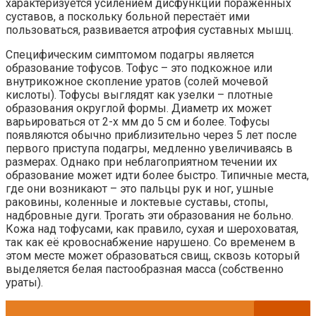
характеризуется усилением дисфункции пораженных
суставов, а поскольку больной перестаёт ими
пользоваться, развивается атрофия суставных мышц.
Специфическим симптомом подагры является
образование тофусов. Тофус – это подкожное или
внутрикожное скопление уратов (солей мочевой
кислоты). Тофусы выглядят как узелки – плотные
образования округлой формы. Диаметр их может
варьироваться от 2-х мм до 5 см и более. Тофусы
появляются обычно приблизительно через 5 лет после
первого приступа подагры, медленно увеличиваясь в
размерах. Однако при неблагоприятном течении их
образование может идти более быстро. Типичные места,
где они возникают – это пальцы рук и ног, ушные
раковины, коленные и локтевые суставы, стопы,
надбровные дуги. Трогать эти образования не больно.
Кожа над тофусами, как правило, сухая и шероховатая,
так как её кровоснабжение нарушено. Со временем в
этом месте может образоваться свищ, сквозь который
выделяется белая пастообразная масса (собственно
ураты).