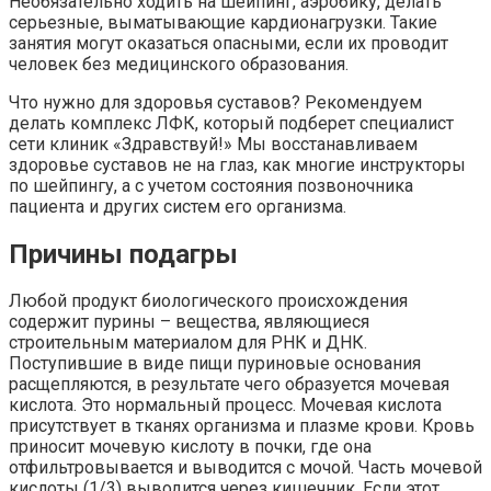
Необязательно ходить на шейпинг, аэробику, делать
серьезные, выматывающие кардионагрузки. Такие
занятия могут оказаться опасными, если их проводит
человек без медицинского образования.
Что нужно для здоровья суставов? Рекомендуем
делать комплекс ЛФК, который подберет специалист
сети клиник «Здравствуй!» Мы восстанавливаем
здоровье суставов не на глаз, как многие инструкторы
по шейпингу, а с учетом состояния позвоночника
пациента и других систем его организма.
Причины подагры
Любой продукт биологического происхождения
содержит пурины – вещества, являющиеся
строительным материалом для РНК и ДНК.
Поступившие в виде пищи пуриновые основания
расщепляются, в результате чего образуется мочевая
кислота. Это нормальный процесс. Мочевая кислота
присутствует в тканях организма и плазме крови. Кровь
приносит мочевую кислоту в почки, где она
отфильтровывается и выводится с мочой. Часть мочевой
кислоты (1/3) выводится через кишечник. Если этот