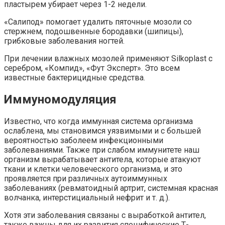
пластырем убирает через 1-2 недели.
«Салипод» помогает удалить пяточные мозоли со
стержнем, подошвенные бородавки (шипицы),
грибковые заболевания ногтей.
При лечении влажных мозолей применяют Silkoplast с
серебром, «Компид», «Фут Эксперт». Это всем
известные бактерицидные средства.
Иммуномодуляция
Известно, что когда иммунная система организма
ослаблена, мы становимся уязвимыми и с большей
вероятностью заболеем инфекционными
заболеваниями. Также при слабом иммунитете наш
организм вырабатывает антитела, которые атакуют
ткани и клетки человеческого организма, и это
проявляется при различных аутоиммунных
заболеваниях (ревматоидный артрит, системная красная
волчанка, интерстициальный нефрит и т. д.).
Хотя эти заболевания связаны с выработкой антител,
также важны для их развития специфические Т-