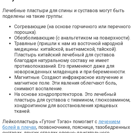
Лечебные пластыри для спины и суставов могут быть
поделены на такие группы:
Согревающие (на основе горчичного или перечного
порошка).
Обезболивающие (с анальгетиком на поверхности).
Травяные (пришли к нам из восточной народной
медицины: китайской, вьетнамской, тайской).
Пластырь китайский лечебный для суставов
благодаря натуральному составу не имеет
противопоказаний. Его применяют даже для
новорожденных младенцев и при беременности.
Магнитные. Создают инфракрасное излучение и
магнитное поле. Эти явления облегчают боль,
снимают воспаление.
На основе хондропротекторов. Это лечебный
пластырь для суставов с тиамином, глюкозамином,
хондроитином для восстановления хрящевых
тканей.
Лейкопластырь «Гутонг Тэгао» помогает с
лечением
болей в плечах
, позвоночнике, пояснице, тазобедренных
суставах, других отделах опорно-двигательного