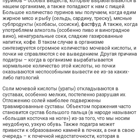
пуринов – особых веществ, которые вырабатываются в
нашем организме, а также попадают к нам с пищей.
Большое количество пуринов мы получаем, когда едим
жирное мясо и рыбу (сельдь, сардину, треску), мясные
субпродукты (колбасы, сосиски), фастфуд. А также, когда
употребляем алкоголь (особенно пиво и виноградное
вино), ненатуральные соки, сладкие газированные
напитки, кофе. В таком случае в организме
синтезируется огромное количество мочевой кислоты, и
почки не справляются с ее выведением. Другая причина
подагры – когда в организме вырабатывается
нормальное количество этой кислоты, но почки
оказываются неспособными вывести ее из-за каких-
либо патологий.
Соли мочевой кислоты (ураты) откладываются в
суставах, особенно мелких, постепенно разрушая их.
Отложению солей наиболее подвержены
травмированные суставы. Объектом поражения часто
становится сустав большого пальца (в народе называют
«большая косточка на ноге») из-за того, что мы носим
неудобную, узкую обувь. Также подагра может
привести к образованию камней в почках, а они в свою
очередь – к почечной недостаточности, которая в