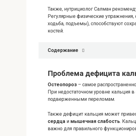
Также, нутрициолог Салман рекоменд
Регулярные физические упражнения, ос
ходьба, подъемы), способствуют сох
костей.
Содержание
Проблема дефицита кал
Остеопороз
– самое распространенно
При недостаточном уровне кальция в 
подверженными переломам.
Также дефицит кальция может привест
сердца
и
мышечная слабость
. Каль
важно для правильного функциониро