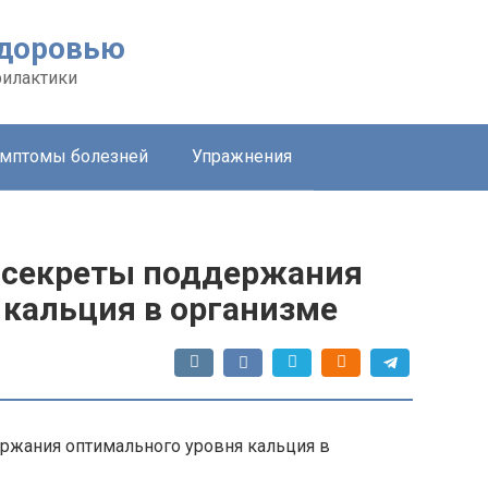
здоровью
филактики
мптомы болезней
Упражнения
 секреты поддержания
 кальция в организме