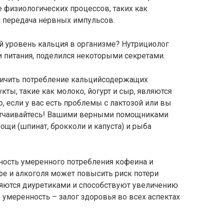
е физиологических процессов, таких как
 передача нервных импульсов.
 уровень кальция в организме? Нутрициолог
и питания, поделился некоторыми секретами.
личить потребление кальцийсодержащих
ты, такие как молоко, йогурт и сыр, являются
, если у вас есть проблемы с лактозой или вы
 отчаивайтесь! Вашими верными помощниками
вощи (шпинат, брокколи и капуста) и рыба
ность умеренного потребления кофеина и
фе и алкоголя может повысить риск потери
вляются диуретиками и способствуют увеличению
 умеренность – залог здоровья во всех аспектах