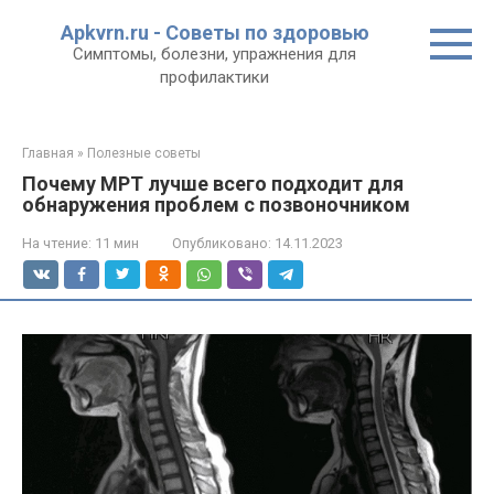
Перейти
Apkvrn.ru - Советы по здоровью
к
Симптомы, болезни, упражнения для
контенту
профилактики
Главная
»
Полезные советы
Почему МРТ лучше всего подходит для
обнаружения проблем с позвоночником
На чтение:
11 мин
Опубликовано:
14.11.2023