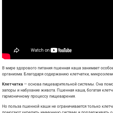
В мире здорового питания пшенная каша занимает особое
организма. Благодаря содержанию клетчатки, микроэлеме
Клетчатка
— основа пищеварительной системы. Она помо
запоры и набухание живота. Пшенная каша, богатая кле
гармоничному процессу пищеварения.
Но польза пшенной каши не ограничивается только клетч
помогают укрепить иммунную систему и поддерживать о