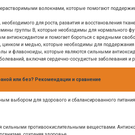
ерастворимыми волокнами, которые помогают поддержив
необходимого для роста, развития и восстановления ткане
мины группы B, которые необходимы для нормального фу
ым антиоксидантом и помогает бороться с вредными своб
, цинком и медью, которые необходимы для поддержания 
ы и флавоноиды, которые являются сильными антиоксид
болеваний, включая сердечно-сосудистые заболевания и р
раной или без? Рекомендации и сравнение
ным выбором для здорового и сбалансированного питания
я сильными противоокислительными веществами. Антиокси
ганизме, сохраняя здоровье.