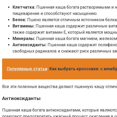
Клетчатка:
Пшенная каша богата растворимыми и н
пищеварение и способствуют насыщению.
Белок:
Пшено является отличным источником белка, 
Витамины:
Пшенная каша содержит различные вита
также содержит витамин E, который является мощн
Минералы:
Пшенная каша богата магнием, железом
Антиоксиданты:
Пшенная каша содержит полифенол
свободных радикалов и снижают риск различных за
Популярные статьи
Как выбрать кроссовки: с мемб
Все эти полезные вещества делают пшенную кашу отлич
Антиоксиданты
Пшенная каша богата антиоксидантами, которые являютс
помогают предотвратить ужасный процесс окисления в ор