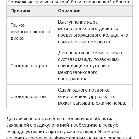
Возможные причины острой боли в поясничной области:
Причина
Описание
Выступление ядра
Грыжа
межпозвонкового диска за
межпозвонкового
пределы хрящевого кольца, что
диска
вызывает сжатие нерва.
Дегенеративные изменения в
суставах между позвонками,
Спондилоартроз
приводящие к сужению
межпозвонкового
пространства.
Сдвиг одного позвонка
Спондилолистез
относительно другого, что
может вызывать сжатие нерва.
Для лечения острой боли в поясничной области,
связанной с радикулопатией, необходимо в первую
очередь устранить причину сжатия нерва. Это может
включать применение физиотерапии, ношение ортеза для