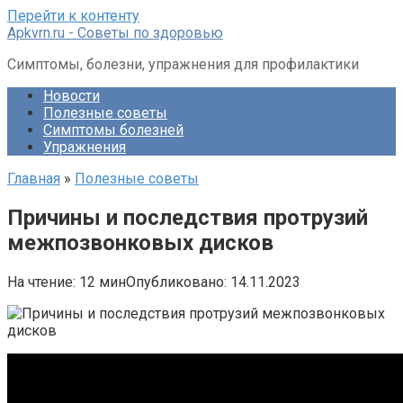
Перейти к контенту
Apkvrn.ru - Советы по здоровью
Симптомы, болезни, упражнения для профилактики
Новости
Полезные советы
Симптомы болезней
Упражнения
Главная
»
Полезные советы
Причины и последствия протрузий
межпозвонковых дисков
На чтение:
12 мин
Опубликовано:
14.11.2023