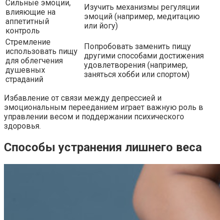
Сильные эмоции,
Изучить механизмы регуляции
влияющие на
эмоций (например, медитацию
аппетитный
или йогу)
контроль
Стремление
Попробовать заменить пищу
использовать пищу
другими способами достижения
для облегчения
удовлетворения (например,
душевных
заняться хобби или спортом)
страданий
Избавление от связи между депрессией и
эмоциональным перееданием играет важную роль в
управлении весом и поддержании психического
здоровья.
Способы устранения лишнего веса