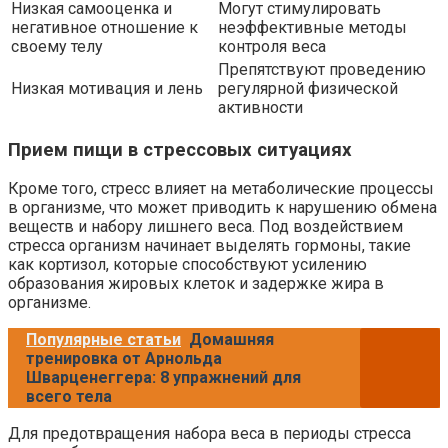
Низкая самооценка и
Могут стимулировать
негативное отношение к
неэффективные методы
своему телу
контроля веса
Препятствуют проведению
Низкая мотивация и лень
регулярной физической
активности
Прием пищи в стрессовых ситуациях
Кроме того, стресс влияет на метаболические процессы
в организме, что может приводить к нарушению обмена
веществ и набору лишнего веса. Под воздействием
стресса организм начинает выделять гормоны, такие
как кортизол, которые способствуют усилению
образования жировых клеток и задержке жира в
организме.
Популярные статьи
Домашняя
тренировка от Арнольда
Шварценеггера: 8 упражнений для
всего тела
Для предотвращения набора веса в периоды стресса