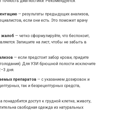
т точность диагностики. Рекомендуется:
ментацию
— результаты предыдущих анализов,
циалистов, если они есть. Это поможет врачу
и жалоб
— четко сформулируйте, что беспокоит,
вляется. Запишите на лист, чтобы не забыть в
ализов
— если предстоит забор крови, придите
 голодания). Для УЗИ брюшной полости исключите
–3 дня.
маемых препаратов
— с указанием дозировок и
ецептурных, так и безрецептурных средств,
а понадобится доступ к грудной клетке, животу,
тительна свободная одежда из натуральных