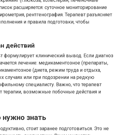
скрининг (глюкоза, холестерин, печеночные
список расширяется: суточное мониторирование
пирометрия, рентгенография. Терапевт разъясняет
полнения и правила подготовки, чтобы
ан действий
вт формулирует клинический вывод. Если диагноз
начается лечение: медикаментозное (препараты,
каментозное (диета, режим труда и отдыха,
ых случаях или при подозрении на редкую
офильному специалисту. Важно, что терапевт
т терапии, возможные побочные действия и
о нужно знать
уктивно, стоит заранее подготовиться. Это не