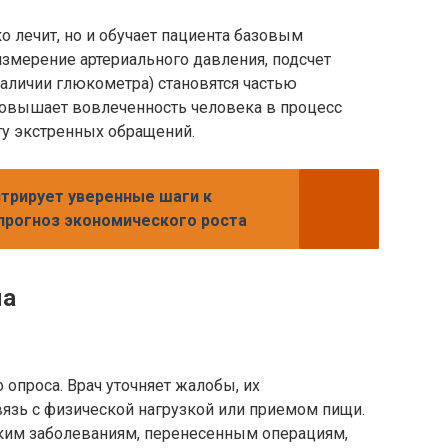
ко лечит, но и обучает пациента базовым
змерение артериального давления, подсчет
наличии глюкометра) становятся частью
повышает вовлеченность человека в процесс
ту экстренных обращений.
трирует уверенные шаги к
прогноз экономического роста
ма
 опроса. Врач уточняет жалобы, их
вязь с физической нагрузкой или приемом пищи.
ким заболеваниям, перенесенным операциям,