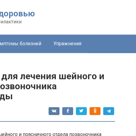
здоровью
филактики
мптомы болезней
Упражнения
для лечения шейного и
позвоночника
оды