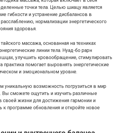
етодика массажа, которая включает в себя
еделенные точки тела. Целью шиацу является
ие гибкости и устранение дисбалансов в
т расслаблению, нормализации энергетического
ояния здоровья.
тайского массажа, основанная на техниках
энергетические линии тела. Нуад-бо рарн
ышцах, улучшить кровообращение, стимулировать
Эта практика помогает выровнять энергетические
зическом и эмоциональном уровне.
м уникальную возможность погрузиться в мир
н. Вы сможете ощутить и изучить различные
 в своей жизни для достижения гармонии и
ь к программе обновления и откройте новое