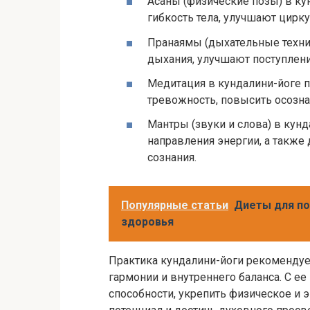
Асаны (физические позы) в ку
гибкость тела, улучшают цирк
Пранаямы (дыхательные техни
дыхания, улучшают поступлени
Медитация в кундалини-йоге по
тревожность, повысить осозна
Мантры (звуки и слова) в кун
направления энергии, а также
сознания.
Популярные статьи
Диеты для по
здоровья
Практика кундалини-йоги рекомендует
гармонии и внутреннего баланса. С 
способности, укрепить физическое и 