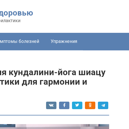
здоровью
филактики
мптомы болезней
Упражнения
я кундалини-йога шиацу
ктики для гармонии и