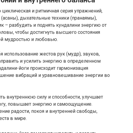
онии и внутреннего баланса
о циклическая и ритмичная серия упражнений,
(асаны), дыхательные техники (пранаямы),
ик – разбудить и поднять кундалини энергию от
оловы, чтобы достигнуть высшего состояния
ой мудростью и любовью.
я использование жестов рук (мудр), звуков,
аправить и усилить энергию в определенном
ундалини-йоги происходит гармонизация
ышение вибраций и уравновешивание энергии во
ть внутреннюю силу и способности, улучшает
вогу, повышает энергию и самоощущение.
ние радости, покоя и внутренней свободы,
еста в мире.