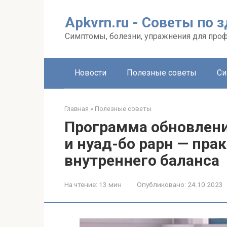
Перейти
к
Apkvrn.ru - Советы по 
контенту
Симптомы, болезни, упражнения для про
Новости
Полезные советы
Си
Главная
»
Полезные советы
Программа обновлени
и нуад-бо рарн — пра
внутреннего баланса
На чтение:
13 мин
Опубликовано:
24.10.2023