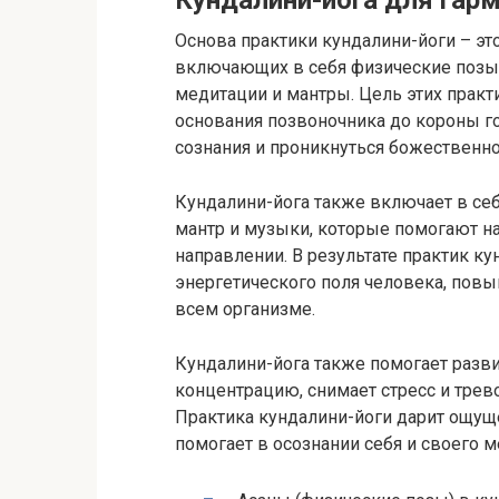
Кундалини-йога для гарм
Основа практики кундалини-йоги – эт
включающих в себя физические позы 
медитации и мантры. Цель этих практ
основания позвоночника до короны г
сознания и проникнуться божественн
Кундалини-йога также включает в себ
мантр и музыки, которые помогают н
направлении. В результате практик к
энергетического поля человека, пов
всем организме.
Кундалини-йога также помогает разви
концентрацию, снимает стресс и тре
Практика кундалини-йоги дарит ощуще
помогает в осознании себя и своего м