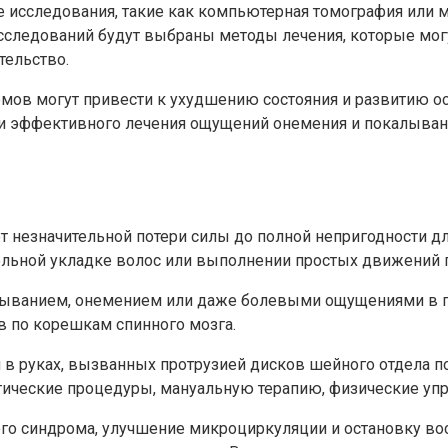
е исследования, такие как компьютерная томография или м
исследований будут выбраны методы лечения, которые мо
тельство.
омов могут привести к ухудшению состояния и развитию о
 эффективного лечения ощущений онемения и покалывания
 от незначительной потери силы до полной непригодности 
тельной укладке волос или выполнении простых движений 
ыванием, онемением или даже болевыми ощущениями в пл
 по корешкам спинного мозга.
 в руках, вызванных протрузией дисков шейного отдела п
ические процедуры, мануальную терапию, физические упр
ого синдрома, улучшение микроциркуляции и остановку во