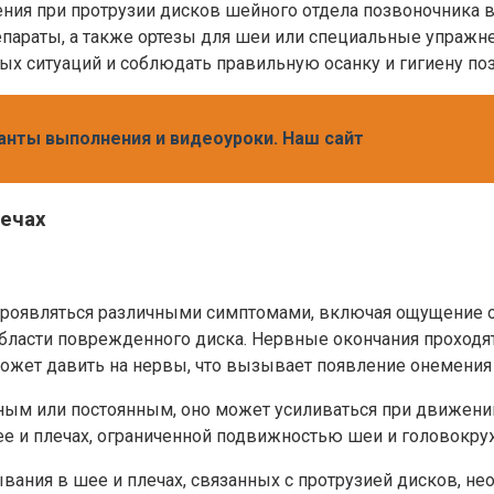
ния при протрузии дисков шейного отдела позвоночника 
араты, а также ортезы для шеи или специальные упражне
вых ситуаций и соблюдать правильную осанку и гигиену по
ианты выполнения и видеоуроки. Наш сайт
лечах
проявляться различными симптомами, включая ощущение о
ласти поврежденного диска. Нервные окончания проходят 
 может давить на нервы, что вызывает появление онемения
 или постоянным, оно может усиливаться при движении г
е и плечах, ограниченной подвижностью шеи и головокру
ния в шее и плечах, связанных с протрузией дисков, нео