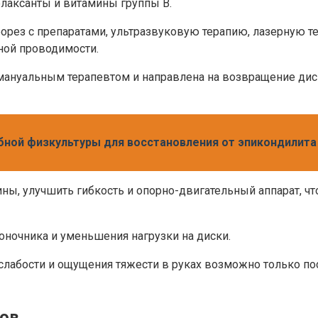
лаксанты и витамины группы В.
рез с препаратами, ультразвуковую терапию, лазерную т
ной проводимости.
мануальным терапевтом и направлена на возвращение дис
ной физкультуры для восстановления от эпикондилита
, улучшить гибкость и опорно-двигательный аппарат, что
ночника и уменьшения нагрузки на диски.
слабости и ощущения тяжести в руках возможно только по
ков