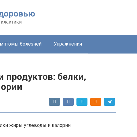
здоровью
филактики
мптомы болезней
Упражнения
 продуктов: белки,
лории