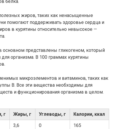
в белка.
 полезных жиров, таких как ненасыщенные
Они помогают поддерживать здоровье сердца и
жиров в курятины относительно невысокое —
та.
 в основном представлены гликогеном, который
 для организма. В 100 граммах курятины
ов.
менимых микроэлементов и витаминов, таких как
уппы В. Все эти вещества необходимы для
ществ и функционирования организма в целом.
, г
Жиры, г
Углеводы, г
Калории, ккал
3,6
0
165