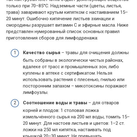
только при 70–85°С. Надземные части (цветы, листья,
трава) заваривают крутым кипятком с настаиванием 15–
20 минут. Ошибочно кипячение листьев эхинацеи и
смородины разрушает витамин C и эфирные масла. Ниже
представлен нумерованный список основных правил
приготовления сборов для лимфодренажа:
Качество сырья
– травы для очищения должны
быть собраны в экологически чистых районах,
вдалеке от трасс и промышленных зон, либо
куплены в аптеке с сертификатом. Нельзя
использовать растения с плесенью, гнилью или
посторонним запахом – микотоксины поражают
лимфоузлы.
Соотношение воды и травы
– для отваров
корней и плодов: 1 столовая ложка
измельчённого сырья на 200 мл воды, томить 15–
20 минут. Для настоев листьев и цветов: 1–2 ст.
ложки на 250 мл кипятка, настаивать под
крышкой 20–30 минут. Не превышать