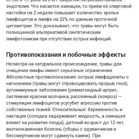
эндотелия. Что касается эхинацеи, то приём её спиртовой
настойки на 2 недели повышает количество зрелых
лимфоцитов в лимфе на 22% по данным проточной
цитометрии. Это доказывает, что травы могут быть
полноценной альтернативой синтетическим
лимфотоникам при отсутствии острых инфекций.
Противопоказания и побочные эффекты
Несмотря на натуральное происхождение, травы для
очищения лимфы имеют серьёзные ограничения.
Абсолютные противопоказания: острые лимфадениты с
нагноением (травы могут спровоцировать прорыв гноя),
аутоиммунные заболевания (ревматоидный артрит,
системная красная волчанка, рассеянный склероз) —
стимуляция лимфоцитов усугубит агрессию против
собственных тканей. Относительные: беременность и
лактация (солодка задерживает жидкость, а эхинацея
влияет на развитие плода), детский возраст до 12 лет,
желчнокаменная болезнь (сборы с одуванчиком и
бессмертником могут сдвинуть камни). При