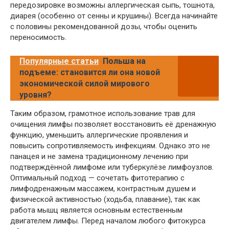
передозировке возможны аллергическая сыпь, тошнота,
диарея (особенно от сенны и крушины). Всегда начинайте
с половины рекомендованной дозы, чтобы оценить
переносимость.
Популярные статьи
Польша на
подъеме: становится ли она новой
экономической силой мирового
уровня?
Таким образом, грамотное использование трав для
очищения лимфы позволяет восстановить её дренажную
функцию, уменьшить аллергические проявления и
повысить сопротивляемость инфекциям. Однако это не
панацея и не замена традиционному лечению при
подтверждённой лимфоме или туберкулёзе лимфоузлов.
Оптимальный подход — сочетать фитотерапию с
лимфодренажным массажем, контрастным душем и
физической активностью (ходьба, плавание), так как
работа мышц является основным естественным
двигателем лимфы. Перед началом любого фитокурса