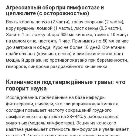
Агрессивный сбор при лимфостазе и
целлюлите (с осторожностью)
Взять корень лопуха (2 части), траву спорыша (2 части),
кору крушины ломкой (1 часть), лист сенны (0,5 части).
Залить 1 ст. ложку сбора 400 мл кипятка, томить 10 минут
на малом огне, настоять 1 час. Принимать по 50 мл за час
до завтрака и обеда. Курс не более 10 дней. Сочетание
слабительных (крушина, сенна) и лимфокинетиков даёт
мощный дренаж, но противопоказано при беременности,
геморрое, синдроме раздражённого кишечника.
Клинически подтверждённые травы: что
говорит наука
Исследования, проведённые на базе кафедры
фитотерапии, выявили, что глицирризиновая кислота
солодки повышает частоту сокращений грудного
лимфатического протока на 38–44% у лабораторных
животных (модель лимфостаза). Эсцин из конского
каштана уменьшает отёчность лимфоузлов и увеличивает
отток в 1,7 раза за счёт закрытия натриевых каналов