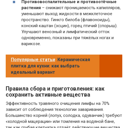
Противовоспалительные и противоотёчные
растения
– снижают проницаемость капилляров,
уменьшают выход жидкости в межклеточное
пространство. Гинкго билоба (флавоноиды),
конский каштан (эсцин), горец птичий (спорыш).
Улучшают венозный и лимфатический отток
одновременно, показаны при тяжёлых ногах и
варикозе.
Популярные статьи
Керамическая
плитка для кухни: как выбрать
идеальный вариант
Правила сбора и приготовления: как
сохранить активные вещества
Эффективность травяного очищения лимфы на 70%
зависит от соблюдения технологии заваривания.
Большинство корней (лопух, солодка, одуванчик) требуют
«холодной мацерации» или томления на водяной бане,
так как грубая клетчатка отдаёт действующие вещества