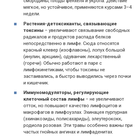
смородины, плоды фенхеля и укропа. Действие
мягкое, но устойчивое, применяются курсами 3–4
недели.
Растения-детоксиканты, связывающие
токсины
– увеличивают связывание свободных
радикалов и продуктов распада белков
непосредственно в лимфе. Сюда относятся
красный клевер (изофлавоны), лопух большой
(инулин, аркциин), одуванчик лекарственный
(горечи). Обычно работают в паре с
лимфокинетиками, чтобы токсины не
застаивались, а быстро выводились через почки
и кишечник.
Иммуномодуляторы, регулирующие
клеточный состав лимфы
– не увеличивают
отток, но повышают качество лимфоцитов и
макрофагов в лимфоузлах. Эхинацея пурпурная
(эхинакозиды, полисахариды), элеутерококк,
родиола розовая. Эти травы особенно важны при
частых гнойных ангинах и лимфаденитах.