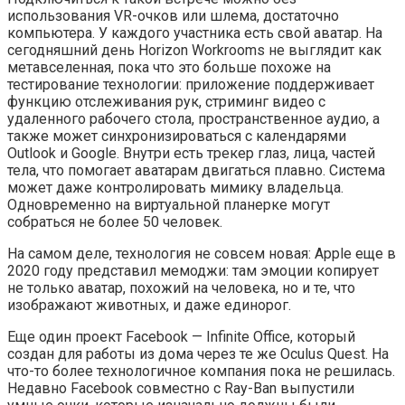
использования VR-очков или шлема, достаточно
компьютера. У каждого участника есть свой аватар. На
сегодняшний день Horizon Workrooms не выглядит как
метавселенная, пока что это больше похоже на
тестирование технологии: приложение поддерживает
функцию отслеживания рук, стриминг видео с
удаленного рабочего стола, пространственное аудио, а
также может синхронизироваться с календарями
Outlook и Google. Внутри есть трекер глаз, лица, частей
тела, что помогает аватарам двигаться плавно. Система
может даже контролировать мимику владельца.
Одновременно на виртуальной планерке могут
собраться не более 50 человек.
На самом деле, технология не совсем новая: Apple еще в
2020 году представил мемоджи: там эмоции копирует
не только аватар, похожий на человека, но и те, что
изображают животных, и даже единорог.
Еще один проект Facebook — Infinite Office, который
создан для работы из дома через те же Oculus Quest. На
что-то более технологичное компания пока не решилась.
Недавно Facebook совместно с Ray-Ban выпустили