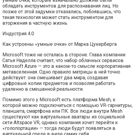
умные очки, которые изначально должны были
обладать инструментов для распознавания лиц. Но
позже от этой задумки отказались, побоявшись, что
такая технология может стать инструментом для
вторжения в частную жизнь.
Индустрия 4.0
Как устроены «умные очки» от Марка Цукерберга
Microsoft тоже не осталась в стороне. Глава компании
Сатья Наделла считает, что набор облачных сервисов
Microsoft Azure — это в каком-то смысле корпоративная
метавселенная. Одно правило матрицы в ней точно
действует: она смешивает два мира, создавая
цифровые копии предметов и позволяя работать
удаленно в смешанной реальности.
Помимо этого у Microsoft есть платформа Mesh, к
которой можно подключиться с помощью VR-гарнитуры,
планшета, смартфона или ПК. Все люди внутри Mesh
существуют как виртуальные аватары из социальной
сети Altspace VR, однако компания хочет перейти к
«голопортации» — тогда люди будут появляться в
виртуальной среде в виде самих себя.