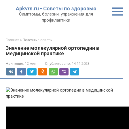
Перейти
Apkvrn.ru - Советы по здоровью
к
Симптомы, болезни, упражнения для
контенту
профилактики
Главная
»
Полезные советы
Значение молекулярной ортопедии в
медицинской практике
На чтение:
12 мин
Опубликовано:
14.11.2023