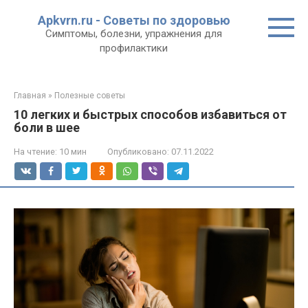
Перейти
Apkvrn.ru - Советы по здоровью
к
Симптомы, болезни, упражнения для
контенту
профилактики
Главная
»
Полезные советы
10 легких и быстрых способов избавиться от
боли в шее
На чтение:
10 мин
Опубликовано:
07.11.2022