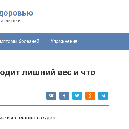
здоровью
филактики
мптомы болезней
Упражнения
ходит лишний вес и что