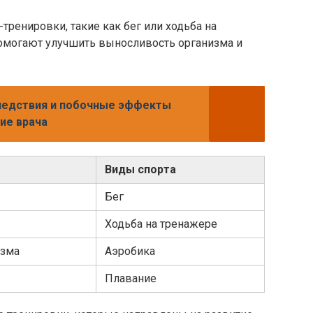
ренировки, такие как бег или ходьба на
помогают улучшить выносливость организма и
ледствия и побочные эффекты
ие врача
Виды спорта
Бег
Ходьба на тренажере
изма
Аэробика
Плавание