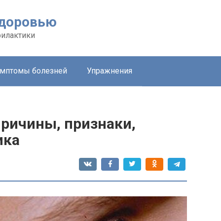
здоровью
филактики
мптомы болезней
Упражнения
причины, признаки,
ика