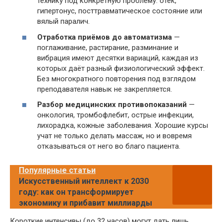
технику под конкретную проблему: отёк,
гипертонус, посттравматическое состояние или
вялый паралич.
Отработка приёмов до автоматизма
—
поглаживание, растирание, разминание и
вибрация имеют десятки вариаций, каждая из
которых даёт разный физиологический эффект.
Без многократного повторения под взглядом
преподавателя навык не закрепляется.
Разбор медицинских противопоказаний
—
онкология, тромбофлебит, острые инфекции,
лихорадка, кожные заболевания. Хорошие курсы
учат не только делать массаж, но и вовремя
отказываться от него во благо пациента.
Популярные статьи
Искусственный интеллект к 2030
году: как он трансформирует
экономику и прибавит миллиарды
Короткие интенсивы (до 32 часов) могут дать лишь