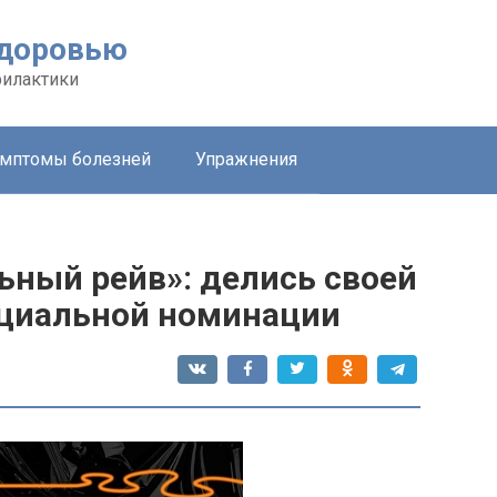
здоровью
филактики
мптомы болезней
Упражнения
ьный рейв»: делись своей
пециальной номинации