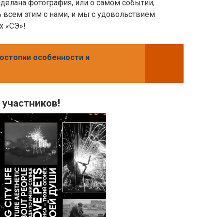
сделана фотография, или о самом событии,
ь всем этим с нами, и мы с удовольствием
х «СЭ»!
костопии особенности и
 участников!