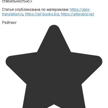
стабильностью.»
Статья опубликована по материалам:
https://alex-
translation.ru
,
https://all-books.biz
,
https://allprobiz.net
Рейтинг