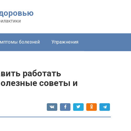
здоровью
филактики
мптомы болезней
Упражнения
авить работать
олезные советы и