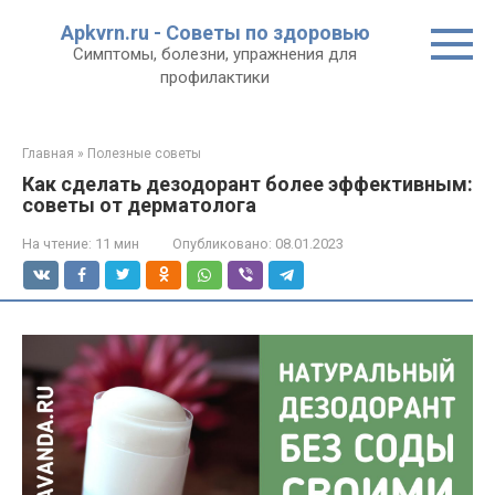
Перейти
Apkvrn.ru - Советы по здоровью
к
Симптомы, болезни, упражнения для
контенту
профилактики
Главная
»
Полезные советы
Как сделать дезодорант более эффективным:
советы от дерматолога
На чтение:
11 мин
Опубликовано:
08.01.2023