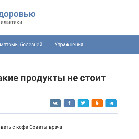
здоровью
филактики
мптомы болезней
Упражнения
акие продукты не стоит