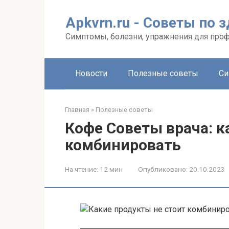
Перейти
к
Apkvrn.ru - Советы по 
контенту
Симптомы, болезни, упражнения для про
Новости
Полезные советы
Си
Главная
»
Полезные советы
Кофе Советы врача: к
комбинировать
На чтение:
12 мин
Опубликовано:
20.10.2023