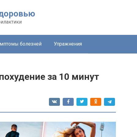
здоровью
филактики
мптомы болезней
Упражнения
похудение за 10 минут