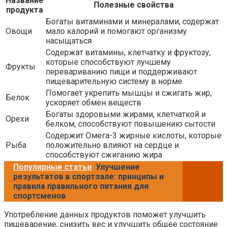
Название
Полезные свойства
продукта
Богаты витаминами и минералами, содержат
Овощи
мало калорий и помогают организму
насыщаться
Содержат витамины, клетчатку и фруктозу,
которые способствуют лучшему
Фрукты
перевариванию пищи и поддерживают
пищеварительную систему в норме
Помогает укрепить мышцы и сжигать жир,
Белок
ускоряет обмен веществ
Богаты здоровыми жирами, клетчаткой и
Орехи
белком, способствуют повышению сытости
Содержит Омега-3 жирные кислоты, которые
Рыба
положительно влияют на сердце и
способствуют сжиганию жира
Популярные статьи
Улучшение
результатов в спортзале: принципы и
правила правильного питания для
спортсменов
Употребление данных продуктов поможет улучшить
пищеварение, снизить вес и улучшить общее состояние