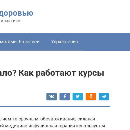
здоровью
филактики
мптомы болезней
Упражнения
ло? Как работают курсы
с чем-то срочным: обезвоживание, сильная
ой медицине инфузионная терапия используется