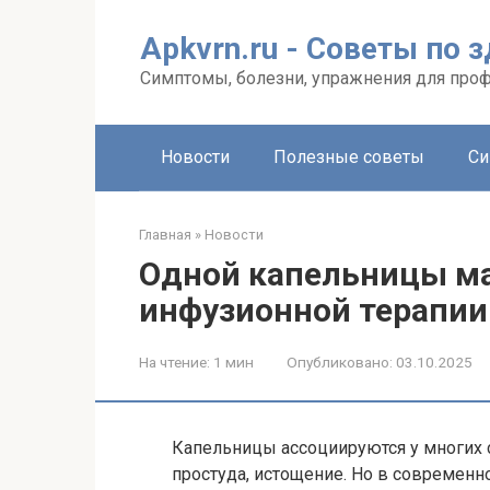
Перейти
к
Apkvrn.ru - Советы по 
контенту
Симптомы, болезни, упражнения для про
Новости
Полезные советы
Си
Главная
»
Новости
Одной капельницы ма
инфузионной терапии
На чтение:
1 мин
Опубликовано:
03.10.2025
Капельницы ассоциируются у многих 
простуда, истощение. Но в современн