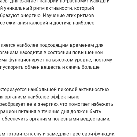
 часы дня сжигает калории по-разному? Каждый
ой уникальный ритм активности, который
образуют энергию. Изучение этих ритмов
с сжигания калорий и достичь наиболее
 является наиболее подходящим временем для
организм находится в состоянии повышенной
тема функционирует на высоком уровне, поэтому
т ускорить обмен веществ и сжечь больше
актеризуется наибольшей пиковой активностью
мя организм наиболее эффективно
еобразует ее в энергию, что помогает избежать
рацион питания в течение дня должен быть
 обеспечить организм полезными веществами.
зм готовится к сну и замедляет все свои функции.