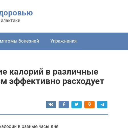
здоровью
филактики
мптомы болезней
Упражнения
е калорий в различные
зм эффективно расходует