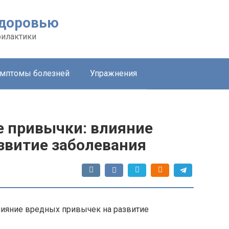
здоровью
филактики
мптомы болезней
Упражнения
е привычки: влияние
звитие заболевания