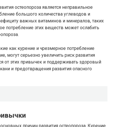
вития остеопороза является неправильное
ебление большого количества углеводов и
дефициту важных витаминов и минералов, таких
ное потребление этих веществ может ослабить
еопороза.
акие как курение и чрезмерное потребление
ие, могут серьезно увеличить риск развития
ся от этих привычек и поддерживать здоровый
ткани и предотвращения развития опасного
ривычки
 основных причин развития остеопороза. Курение