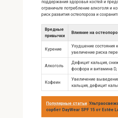
поддержания здоровья костей и предо
ограничьте потребление алкоголя и к
риск развития остеопороза и сохрани
Вредные
Влияние на остеопоро
привычки
Ухудшение состояния к
Курение
увеличение риска пер
Дефицит кальция, сниж
Алкоголь
фосфора и витамина D,
Увеличение выведения
Кофеин
кальция, дефицит кал
Популярные статьи
Ультраосвеж
сорбет DayWear SPF 15 от Estée L