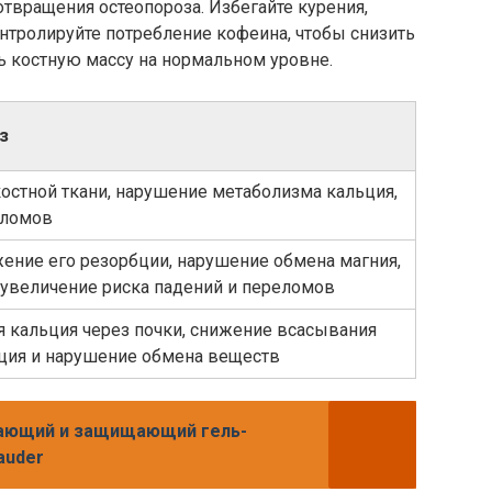
твращения остеопороза. Избегайте курения,
онтролируйте потребление кофеина, чтобы снизить
ть костную массу на нормальном уровне.
з
остной ткани, нарушение метаболизма кальция,
еломов
ение его резорбции, нарушение обмена магния,
 увеличение риска падений и переломов
 кальция через почки, снижение всасывания
ьция и нарушение обмена веществ
ающий и защищающий гель-
auder