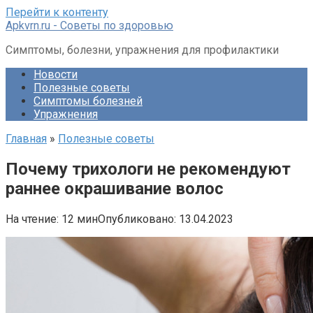
Перейти к контенту
Apkvrn.ru - Советы по здоровью
Симптомы, болезни, упражнения для профилактики
Новости
Полезные советы
Симптомы болезней
Упражнения
Главная
»
Полезные советы
Почему трихологи не рекомендуют
раннее окрашивание волос
На чтение:
12 мин
Опубликовано:
13.04.2023