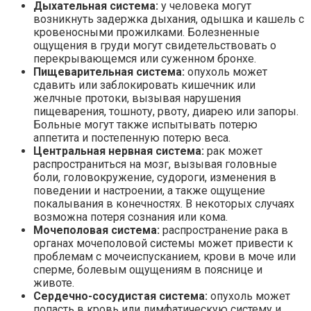
Дыхательная система:
у человека могут
возникнуть задержка дыхания, одышка и кашель с
кровеносными прожилками. Болезненные
ощущения в груди могут свидетельствовать о
перекрывающемся или суженном бронхе.
Пищеварительная система:
опухоль может
сдавить или заблокировать кишечник или
желчные протоки, вызывая нарушения
пищеварения, тошноту, рвоту, диарею или запоры.
Больные могут также испытывать потерю
аппетита и постепенную потерю веса.
Центральная нервная система:
рак может
распространиться на мозг, вызывая головные
боли, головокружение, судороги, изменения в
поведении и настроении, а также ощущение
покалывания в конечностях. В некоторых случаях
возможна потеря сознания или кома.
Мочеполовая система:
распространение рака в
органах мочеполовой системы может привести к
проблемам с мочеиспусканием, крови в моче или
сперме, болевым ощущениям в пояснице и
животе.
Сердечно-сосудистая система:
опухоль может
попасть в кровь или лимфатическую систему и