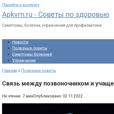
Перейти к контенту
Apkvrn.ru - Советы по здоровью
Симптомы, болезни, упражнения для профилактики
Новости
Полезные советы
Симптомы болезней
Упражнения
Главная
»
Полезные советы
Связь между позвоночником и учаще
На чтение:
7 мин
Опубликовано:
02.11.2022