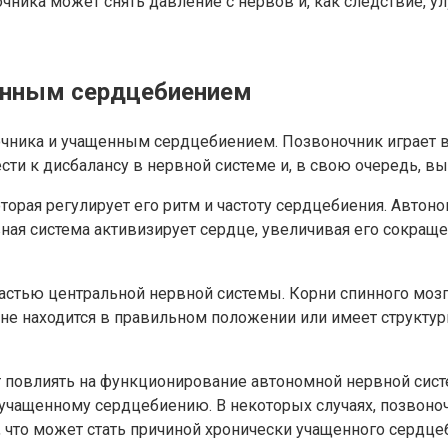
ника может снять давление с нервов и, как следствие, ул
енным сердцебиением
очника и учащенным сердцебиением. Позвоночник играет
ти к дисбалансу в нервной системе и, в свою очередь, в
орая регулирует его ритм и частоту сердцебиения. Автоно
ная система активизирует сердце, увеличивая его сокращ
астью центральной нервной системы. Корни спинного мозг
не находится в правильном положении или имеет структур
т повлиять на функционирование автономной нервной сист
 учащенному сердцебиению. В некоторых случаях, позвоно
что может стать причиной хронически учащенного сердце