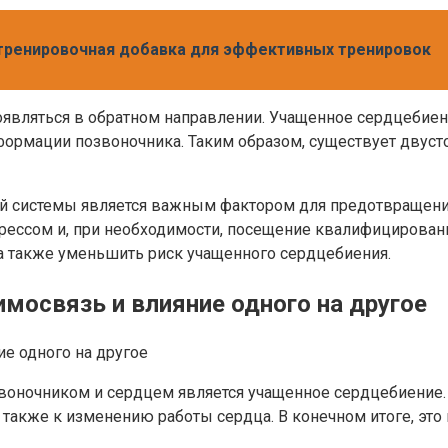
дтренировочная добавка для эффективных тренировок
являться в обратном направлении. Учащенное сердцебие
еформации позвоночника. Таким образом, существует дву
й системы является важным фактором для предотвращения
трессом и, при необходимости, посещение квалифицированн
а также уменьшить риск учащенного сердцебиения.
имосвязь и влияние одного на другое
оночником и сердцем является учащенное сердцебиение. 
 также к изменению работы сердца. В конечном итоге, эт