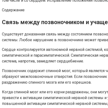
том числе и со сердцем. Исправление положения позвоноч
Содержание
Связь между позвоночником и учащ
Существует доказанная связь между состоянием позвон
системы. Любое нарушение в позвоночнике может привес
Сердце контролируется автономной нервной системой, кот
симпатической и парасимпатической. Симпатическая нерв
система, напротив, замедляет сердцебиение.
Позвоночник содержит спинной мозг, который является ч
образуют межпозвоночные отверстия. Если позвоночник 
раздражению спинного мозга или его корешков.
Когда спинной мозг или его корни раздражены, они могу
привести к активации симпатической нервной системы и
повышенной активации симпатической нервной системы, 