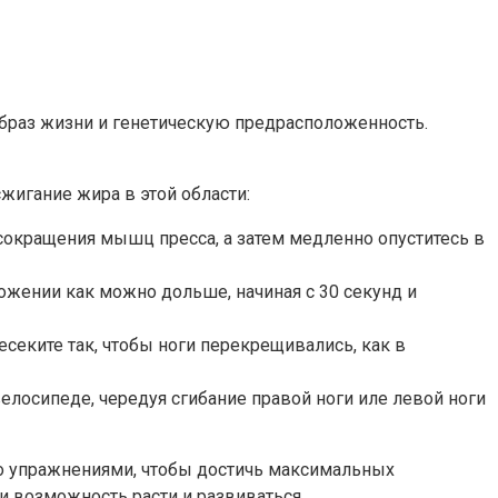
браз жизни и генетическую предрасположенность.
жигание жира в этой области:
т сокращения мышц пресса, а затем медленно опуститесь в
ложении как можно дольше, начиная с 30 секунд и
есеките так, чтобы ноги перекрещивались, как в
 велосипеде, чередуя сгибание правой ноги иле левой ноги
ио упражнениями, чтобы достичь максимальных
и возможность расти и развиваться.