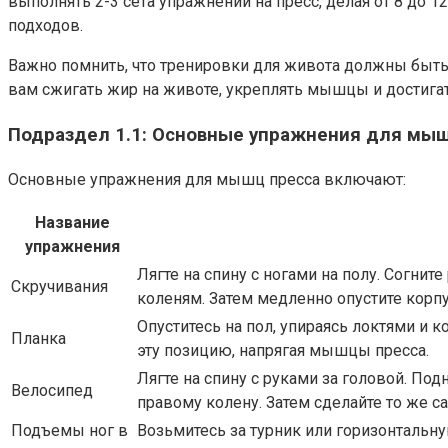
выполнять 2-3 сета упражнений на пресс, делая от 8 до 
подходов.
Важно помнить, что тренировки для живота должны быть
вам сжигать жир на животе, укреплять мышцы и достига
Подраздел 1.1: Основные упражнения для мыш
Основные упражнения для мышц пресса включают:
Название
упражнения
Лягте на спину с ногами на полу. Согнит
Скручивания
коленям. Затем медленно опустите корпу
Опуститесь на пол, упираясь локтями и 
Планка
эту позицию, напрягая мышцы пресса.
Лягте на спину с руками за головой. П
Велосипед
правому колену. Затем сделайте то же с
Подъемы ног в
Возьмитесь за турник или горизонтальн