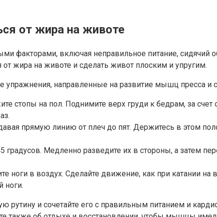
ься от жира на животе
ми факторами, включая неправильное питание, сидячий о
 от жира на животе и сделать живот плоским и упругим.
е упражнения, направленные на развитие мышц пресса и с
жите стопы на пол. Поднимите верх груди к бедрам, за сче
аз.
оздавая прямую линию от плеч до пят. Держитесь в этом по
5 градусов. Медленно разведите их в стороны, а затем пер
ите ноги в воздух. Сделайте движение, как при катании на
 ноги.
ую рутину и сочетайте его с правильным питанием и кард
йте также об отдыхе и восстановлении, чтобы мышцы имел