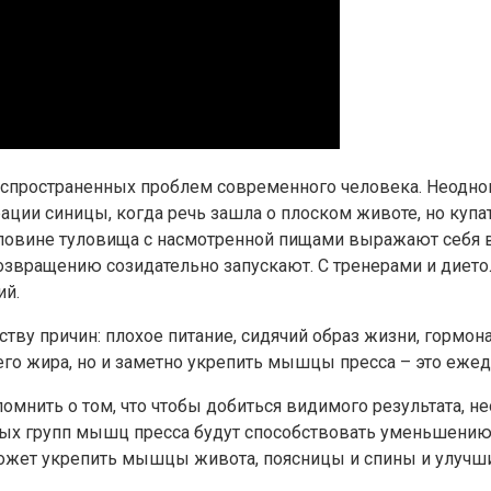
распространенных проблем современного человека. Неодн
рации синицы, когда речь зашла о плоском животе, но купа
оловине туловища с насмотренной пищами выражают себя в
звращению созидательно запускают. С тренерами и дието
ий.
тву причин: плохое питание, сидячий образ жизни, гормон
его жира, но и заметно укрепить мышцы пресса – это еже
помнить о том, что чтобы добиться видимого результата, 
чных групп мышц пресса будут способствовать уменьшени
может укрепить мышцы живота, поясницы и спины и улучши