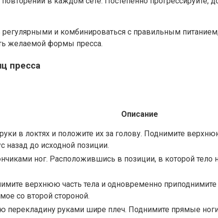
12 повторений в каждом сете. Постепенно прогрессируйте, 
 регулярными и комбинироваться с правильным питанием, 
ть желаемой формы пресса.
ц пресса
Описание
е руки в локтях и положите их за голову. Поднимите верхню
с назад до исходной позиции.
кончиками ног. Расположившись в позиции, в которой тело 
однимите верхнюю часть тела и одновременно приподнимите
амое со второй стороной.
ую перекладину руками шире плеч. Поднимите прямые ноги 