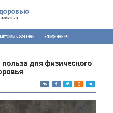
здоровью
филактики
мптомы болезней
Упражнения
 польза для физического
оровья