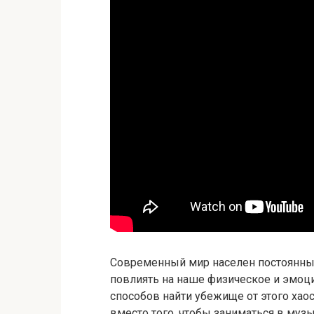
Современный мир населен постоянным
повлиять на наше физическое и эмоци
способов найти убежище от этого хао
вместо того, чтобы заниматься в муз