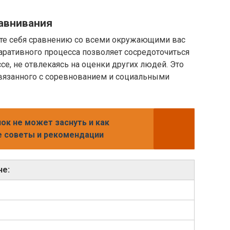
равнивания
ете себя сравнению со всеми окружающими вас
аративного процесса позволяет сосредоточиться
се, не отвлекаясь на оценки других людей. Это
связанного с соревнованием и социальными
ок не может заснуть и как
е советы и рекомендации
не: