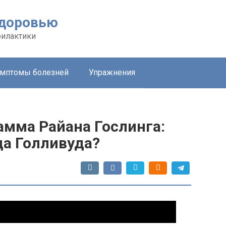
здоровью
филактики
мптомы болезней
Упражнения
амма Райана Гослинга:
да Голливуда?