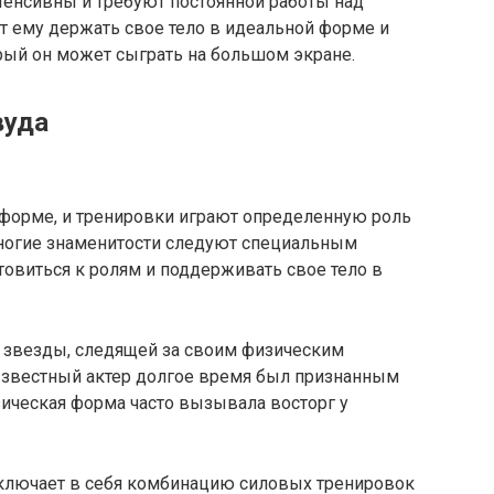
тенсивны и требуют постоянной работы над
ет ему держать свое тело в идеальной форме и
рый он может сыграть на большом экране.
вуда
 форме, и тренировки играют определенную роль
Многие знаменитости следуют специальным
овиться к ролям и поддерживать свое тело в
 звезды, следящей за своим физическим
 Известный актер долгое время был признанным
зическая форма часто вызывала восторг у
ключает в себя комбинацию силовых тренировок