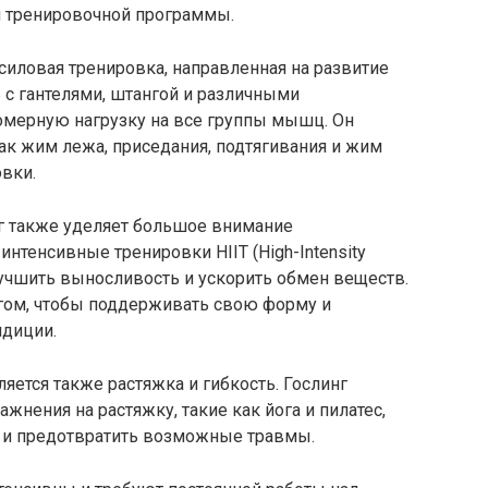
й тренировочной программы.
силовая тренировка, направленная на развитие
 с гантелями, штангой и различными
омерную нагрузку на все группы мышц. Он
ак жим лежа, приседания, подтягивания и жим
вки.
г также уделяет большое внимание
нтенсивные тренировки HIIT (High-Intensity
 улучшить выносливость и ускорить обмен веществ.
егом, чтобы поддерживать свою форму и
ндиции.
яется также растяжка и гибкость. Гослинг
нения на растяжку, такие как йога и пилатес,
а и предотвратить возможные травмы.