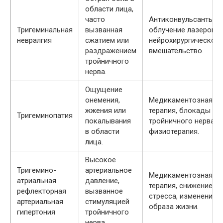
области лица,
часто
Антиконвульсанты,
Тригеминальная
вызванная
облучение лазером,
невралгия
сжатием или
нейрохирургическое
раздражением
вмешательство.
тройничного
нерва.
Ощущение
онемения,
Медикаментозная
жжения или
терапия, блокады
Тригеминопатия
покалывания
тройничного нерва,
в области
физиотерапия.
лица.
Высокое
Тригемино-
артериальное
Медикаментозная
атриальная
давление,
терапия, снижение
рефлекторная
вызванное
стресса, изменение
артериальная
стимуляцией
образа жизни.
гипертония
тройничного
нерва.