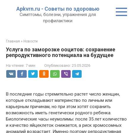
Перейти
Apkvrn.ru - Советы по здоровью
к
Симптомы, болезни, упражнения для
контенту
профилактики
Главная
»
Новости
Услуга по заморозке ооцитов: сохранение
репродуктивного потенциала на будущее
На чтение:
7 мин
Опубликовано:
25.05.2026
В последние годы стремительно растет число женщин,
которые откладывают материнство по личным или
карьерным причинам, но при этом хотят сохранить
возможность иметь генетически родного ребенка.
Биологические часы неумолимы: после 35 лет количество
и качество яйцеклеток снижается, а риск хромосомных
аномалий возрастает. Именно поэтому репродуктивная