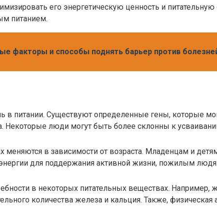
тимизировать его энергетическую ценность и питательну
ым питанием.
ные факторы и способы поднять барьер против болезне
ь в питании. Существуют определенные гены, которые мог
 Некоторые люди могут быть более склонны к усваиванию
х меняются в зависимости от возраста. Младенцам и детя
е энергии для поддержания активной жизни, пожилым люд
ебности в некоторых питательных веществах. Например, 
льного количества железа и кальция. Также, физическая а